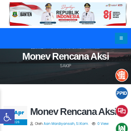
BERANDA
LAPORAN MONEV RENCANA AKSI
Monev Rencana Aksi
SAKIP
Monev Rencana Aksi
09 Apr
2026
Oleh
Aan Mardiyansah, S.I.Kom.
0 View