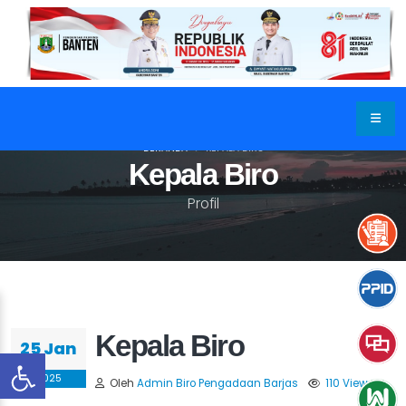
BERANDA
KEPALA BIRO
Kepala Biro
Profil
Kepala Biro
25 Jan
2025
Oleh
Admin Biro Pengadaan Barjas
110 View