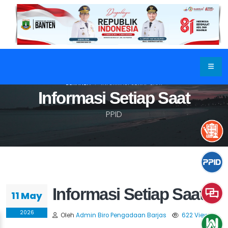
BERANDA
INFORMASI SETIAP SAAT
Informasi Setiap Saat
PPID
Informasi Setiap Saat
11 May
2026
Oleh
Admin Biro Pengadaan Barjas
622 View