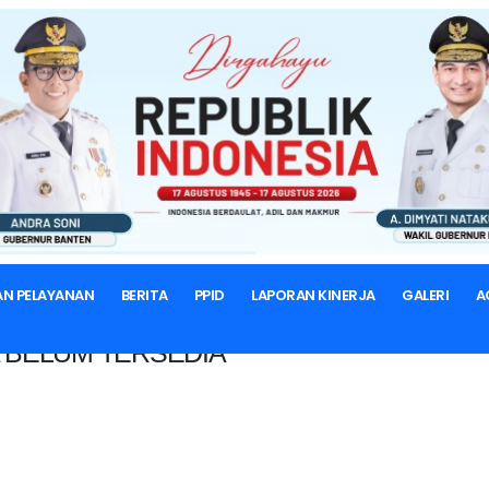
BERANDA
AN PELAYANAN
BERITA
PPID
LAPORAN KINERJA
GALERI
A
 BELUM TERSEDIA