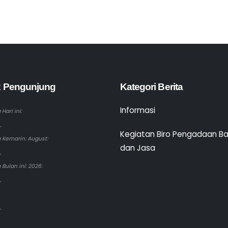
ik Pengunjung
Kategori Berita
Informasi
Hari ini:
.
Kegiatan Biro Pengadaan B
 Kemarin: August:
dan Jasa
.
Bulan ini: 2026:
.
.