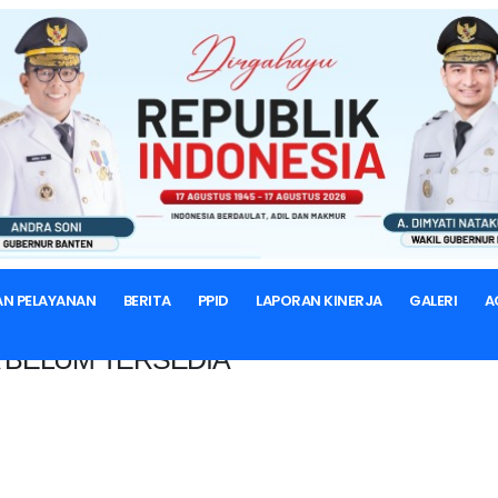
BERANDA
AN PELAYANAN
BERITA
PPID
LAPORAN KINERJA
GALERI
A
 BELUM TERSEDIA