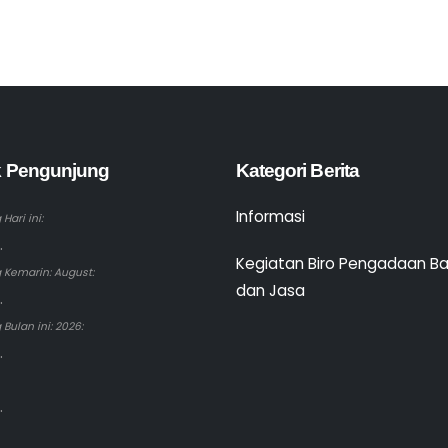
ik Pengunjung
Kategori Berita
Informasi
Hari ini:
.
Kegiatan Biro Pengadaan B
 Kemarin: August:
dan Jasa
.
Bulan ini: 2026:
.
.