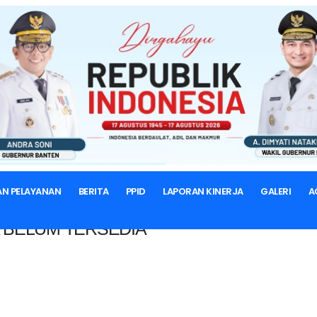
BERANDA
AN PELAYANAN
BERITA
PPID
LAPORAN KINERJA
GALERI
A
 BELUM TERSEDIA