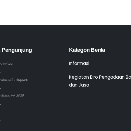
ik Pengunjung
Kategori Berita
Informasi
Hari ini:
.
Kegiatan Biro Pengadaan B
 Kemarin: August:
dan Jasa
.
Bulan ini: 2026:
.
.