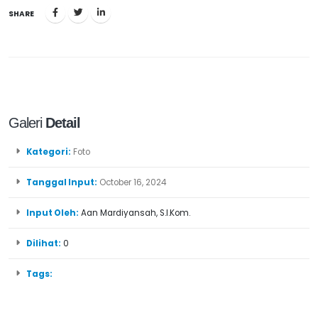
SHARE
Galeri
Detail
Kategori:
Foto
Tanggal Input:
October 16, 2024
Input Oleh:
Aan Mardiyansah, S.I.Kom.
Dilihat:
0
Tags: